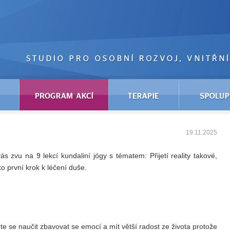
19.11.2025
s zvu na 9 lekcí kundaliní jógy s tématem: Přijetí reality takové,
ako první krok k léčení duše.
cete se naučit zbavovat se emocí a mít větší radost ze života protože