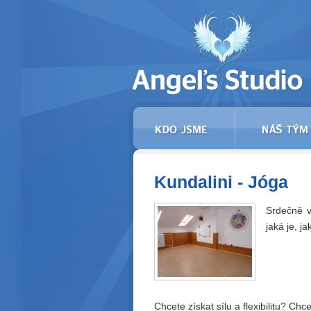
Kundalini - Jóga
Srdečně vá
jaká je, j
Chcete získat sílu a flexibilitu? Ch