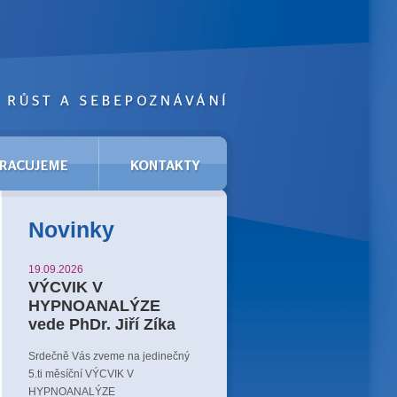
Novinky
19.09.2026
VÝCVIK V
HYPNOANALÝZE
vede PhDr. Jiří Zíka
Srdečně Vás zveme na jedinečný
5.ti měsíční
VÝCVIK V
HYPNOANALÝZE