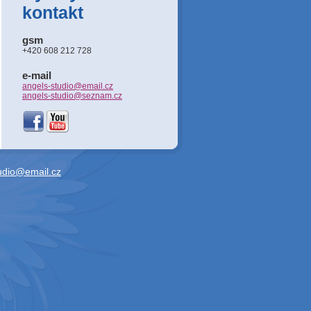
kontakt
gsm
+420 608 212 728
e-mail
angels-studio@email.cz
angels-studio@seznam.cz
udio@email.cz