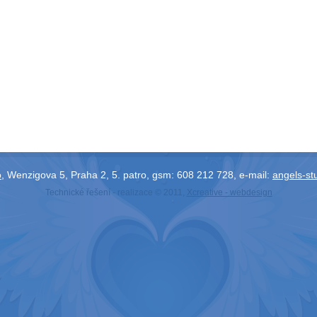
o
, Wenzigova 5, Praha 2, 5. patro, gsm: 608 212 728, e-mail:
angels-st
Technické řešení - realizace © 2011,
Xcreative - webdesign