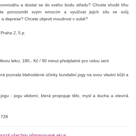
t rovnováhu a dostat se do svého bodu středu? Chcete shodit tíhu
te porozumět svým emocím a využívat jejich sílu ve svůj
u a deprese? Chcete objevit moudrost v sobě?
Praha 2, 5.p.
livou lekci, 180,- Kč / 90 minut předplatné pro celou serii
rá poznala blahodárné účinky kundaliní jogy na svou vlastní kůži a
í jogu - jogu vědomí, která propojuje tělo, mysl a ducha a otevírá
 728
brazit všechny připravované akce