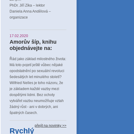
PhDr. Jiří Zíka – lektor
Daniela Anna Andělová –
organizace
17.02.2020
Amorův šíp, knihu
objednávejte na:
Řád jako základ milostného života:
Má toto pojetí ještě vůbec nějaké
opodstatnění po sexuální revoluci
šedesátých let minulého století?
Wilfried Nelles je toho názoru, že
je základem každé vazby mezi
dospělými lidmi. Bez ochoty
vytvářet vazbu neumožňuje vztah
žádný růst - ani v dobrých, ani
špatných časech.
přejít na novinky >>
Rychlý