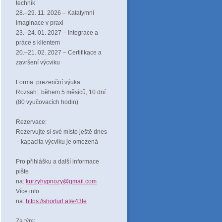
technik
28.–29. 11. 2026 – Katatymní
imaginace v praxi
23.–24. 01. 2027 – Integrace a
práce s klientem
20.–21. 02. 2027 – Certifikace a
završení výcviku
Forma: prezenční výuka
Rozsah: během 5 měsíců, 10 dní
(80 vyučovacích hodin)
Rezervace:
Rezervujte si své místo ještě dnes
– kapacita výcviku je omezená
Pro přihlášku a další informace
pište
na:
kurzyhypnozy@gmail.com
Více info
na:
https://shorturl.at/e43le
Za tým: