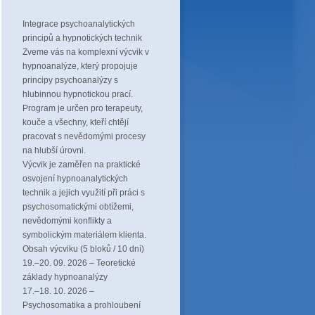
Integrace psychoanalytických
principů a hypnotických technik
Zveme vás na komplexní výcvik v
hypnoanalýze, který propojuje
principy psychoanalýzy s
hlubinnou hypnotickou prací.
Program je určen pro terapeuty,
kouče a všechny, kteří chtějí
pracovat s nevědomými procesy
na hlubší úrovni.
Výcvik je zaměřen na praktické
osvojení hypnoanalytických
technik a jejich využití při práci s
psychosomatickými obtížemi,
nevědomými konflikty a
symbolickým materiálem klienta.
Obsah výcviku (5 bloků / 10 dní)
19.–20. 09. 2026 – Teoretické
základy hypnoanalýzy
17.–18. 10. 2026 –
Psychosomatika a prohloubení