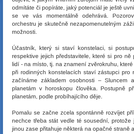
odmítáte či popíráte, jaký potenciál je ještě uvn
se ve vás momentálně odehrává. Pozorován
orchestru je skutečně nezapomenutelným zážit
možnosti.
Účastník, který si staví konstelaci, si post
respektive jejich představitele, které si pro n
lidí - na místo, tj. na znamení zvěrokruhu, kter
při rodinných konstelacích staví zástupci pro 
začínáme základem osobnosti – Sluncem a
planetám v horoskopu člověka. Postupně p
planetám, podle probíhajícího děje.
Pomalu se začne zcela spontánně rozvíjet pří
nechce třeba stát vedle té sousední, protože je
jinou zase přitahuje některá na opačné straně a c