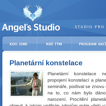
Planetární konstelace
Planetární konstelace ne
propojení konstelací a pla
semináře, podívat se znovu 
na to, co nám bylo dáno
narození. Procítění plane
objevit, k jakým vnitřním zdrojům máte vřelý 