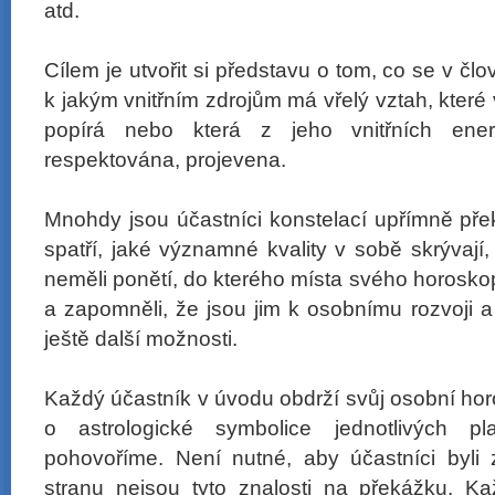
atd.
Cílem je utvořit si představu o tom, co se v 
k jakým vnitřním zdrojům má vřelý vztah, kter
popírá nebo která z jeho vnitřních ener
respektována, projevena.
Mnohdy jsou účastníci konstelací upřímně přek
spatří, jaké významné kvality v sobě skrývají,
neměli ponětí, do kterého místa svého horoskopu 
a zapomněli, že jsou jim k osobnímu rozvoji a
ještě další možnosti.
Každý účastník v úvodu obdrží svůj osobní ho
o astrologické symbolice jednotlivých 
pohovoříme. Není nutné, aby účastníci byli z
stranu nejsou tyto znalosti na překážku. K